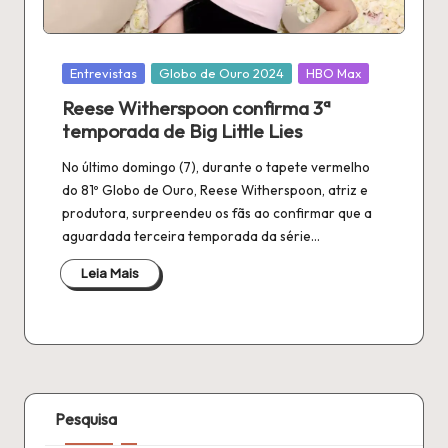
n
é
fi
Publicado
Entrevistas
Globo de Ouro 2024
HBO Max
em
l
Reese Witherspoon confirma 3ª
temporada de Big Little Lies
a
No último domingo (7), durante o tapete vermelho
do 81º Globo de Ouro, Reese Witherspoon, atriz e
produtora, surpreendeu os fãs ao confirmar que a
aguardada terceira temporada da série…
Leia Mais
Pesquisa