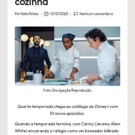
n
cozinha
é
Por
Neto Nitolo
07/07/2025
Nenhum comentário
Publicado
fi
por
l
a
Foto: Divulgação/Reprodução.
Quarta temporada chega ao catálogo do Disney+ com
10 novos episódios.
Quando a temporada termina, com Carmy (Jeremy Allen
White) encarando o relógio como um boxeador bêbado