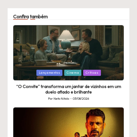
Confira também
Publicado
Lançamentos
Cinema
Críticas
em
“O Convite” transforma um jantar de vizinhos em um
duelo afiado e brilhante
Por
Neto Nitolo
03/08/2026
Publicado
por