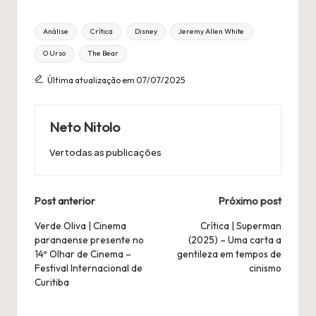
Título
Análise
Crítica
Disney
Jeremy Allen White
Tags:
O Urso
The Bear
Última atualização em 07/07/2025
Neto Nitolo
Ver todas as publicações
Navegação
Post anterior
Próximo post
Postal
Verde Oliva | Cinema
Crítica | Superman
paranaense presente no
(2025) – Uma carta a
14º Olhar de Cinema –
gentileza em tempos de
Festival Internacional de
cinismo
Curitiba