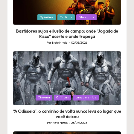
Publicado
Opiniões
Críticas
Globoplay
em
Bastidores sujos e ilusão de campo: onde “Jogada de
Risco” acerta e onde tropeça
Por
Neto Nitolo
02/08/2026
Publicado
por
Publicado
Cinema
Críticas
Lançamentos
em
“A Odisseia”, o caminho de volta nunca leva ao lugar que
você deixou
Por
Neto Nitolo
26/07/2026
Publicado
por