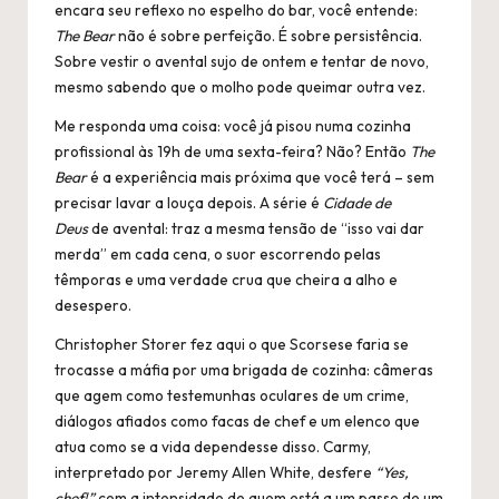
encara seu reflexo no espelho do bar, você entende:
The Bear
não é sobre perfeição. É sobre persistência.
Sobre vestir o avental sujo de ontem e tentar de novo,
mesmo sabendo que o molho pode queimar outra vez.
Me responda uma coisa: você já pisou numa cozinha
profissional às 19h de uma sexta-feira? Não? Então
The
Bear
é a experiência mais próxima que você terá – sem
precisar lavar a louça depois. A série é
Cidade de
Deus
de avental: traz a mesma tensão de “isso vai dar
merda” em cada cena, o suor escorrendo pelas
têmporas e uma verdade crua que cheira a alho e
desespero.
Christopher Storer fez aqui o que Scorsese faria se
trocasse a máfia por uma brigada de cozinha: câmeras
que agem como testemunhas oculares de um crime,
diálogos afiados como facas de chef e um elenco que
atua como se a vida dependesse disso. Carmy,
interpretado por Jeremy Allen White, desfere
“Yes,
chef!”
com a intensidade de quem está a um passo de um