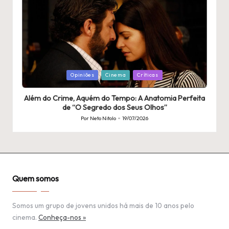
Publicado
Opiniões
Cinema
Críticas
em
Além do Crime, Aquém do Tempo: A Anatomia Perfeita
de “O Segredo dos Seus Olhos”
Por
Neto Nitolo
19/07/2026
Publicado
por
Quem somos
Somos um grupo de jovens unidos há mais de 10 anos pelo
cinema.
Conheça-nos »