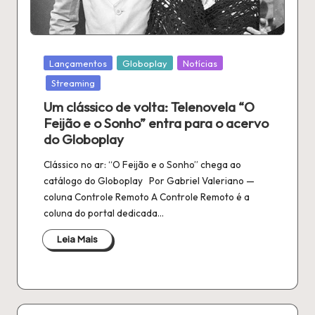
Publicado
Lançamentos
Globoplay
Notícias
em
Streaming
Um clássico de volta: Telenovela “O
Feijão e o Sonho” entra para o acervo
do Globoplay
Clássico no ar: “O Feijão e o Sonho” chega ao
catálogo do Globoplay Por Gabriel Valeriano —
coluna Controle Remoto A Controle Remoto é a
coluna do portal dedicada…
Leia Mais