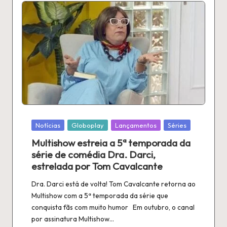
Publicado
Notícias
Globoplay
Lançamentos
Séries
em
Multishow estreia a 5ª temporada da
série de comédia Dra. Darci,
estrelada por Tom Cavalcante
Dra. Darci está de volta! Tom Cavalcante retorna ao
Multishow com a 5ª temporada da série que
conquista fãs com muito humor Em outubro, o canal
por assinatura Multishow…