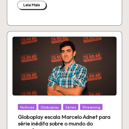
Leia Mais
Publicado
Notícias
Globoplay
Séries
Streaming
em
Globoplay escala Marcelo Adnet para
série inédita sobre o mundo do