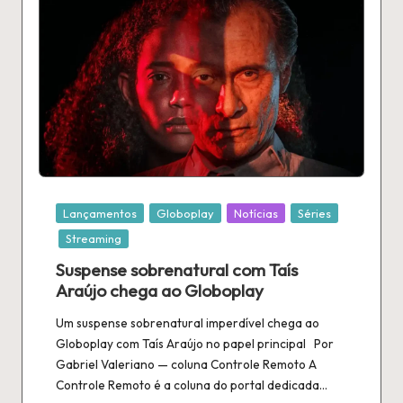
Publicado
Lançamentos
Globoplay
Notícias
Séries
em
Streaming
Suspense sobrenatural com Taís
Araújo chega ao Globoplay
Um suspense sobrenatural imperdível chega ao
Globoplay com Taís Araújo no papel principal Por
Gabriel Valeriano — coluna Controle Remoto A
Controle Remoto é a coluna do portal dedicada…