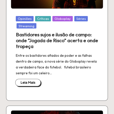
n
é
fi
Publicado
Opiniões
Críticas
Globoplay
Séries
em
l
Streaming
a
Bastidores sujos e ilusão de campo:
onde “Jogada de Risco” acerta e onde
tropeça
Entre os bastidores afiados de poder e as falhas
dentro de campo, a nova série do Globoplay revela
a verdadeira face do futebol. futebol brasileiro
sempre foi um celeiro…
Leia Mais