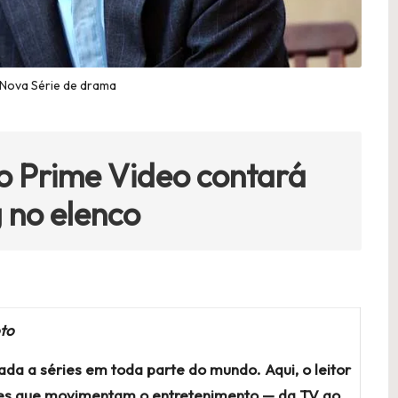
 Nova Série de drama
o Prime Video contará
 no elenco
oto
ada a séries em toda parte do mundo. Aqui, o leitor
ções que movimentam o entretenimento — da TV ao