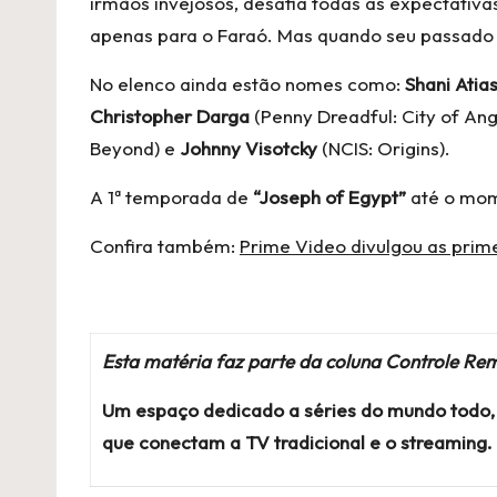
irmãos invejosos, desafia todas as expectativa
apenas para o Faraó. Mas quando seu passado o
No elenco ainda estão nomes como:
Shani Atia
Christopher Darga
(Penny Dreadful: City of Ang
Beyond) e
Johnny Visotcky
(NCIS: Origins).
A 1ª temporada de
“Joseph of Egypt”
até o mom
Confira também:
Prime Video divulgou as prime
Esta matéria faz parte da coluna Controle Rem
Um espaço dedicado a séries do mundo todo, 
que conectam a TV tradicional e o streaming.