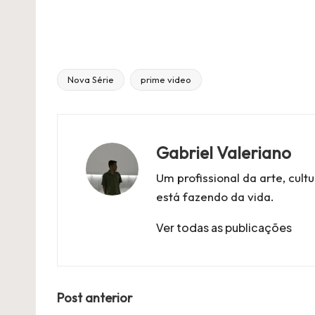
Nova Série
prime video
Título
Tags:
Gabriel Valeriano
Um profissional da arte, cul
está fazendo da vida.
Ver todas as publicações
Navegação
Post anterior