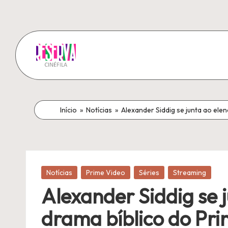
Pular
para
o
R
conteúdo
A
melhor
e
fonte
Início
»
Notícias
»
Alexander Siddig se junta ao ele
s
de
notícias
e
sobre
r
a
Publicado
Notícias
Prime Video
Séries
Streaming
sétima
v
em
Alexander Siddig se 
arte!
a
drama bíblico do Pr