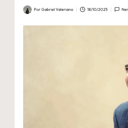
C
Por
Gabriel Valeriano
18/10/2025
Ne
i
Publicado
por
n
é
fi
l
a