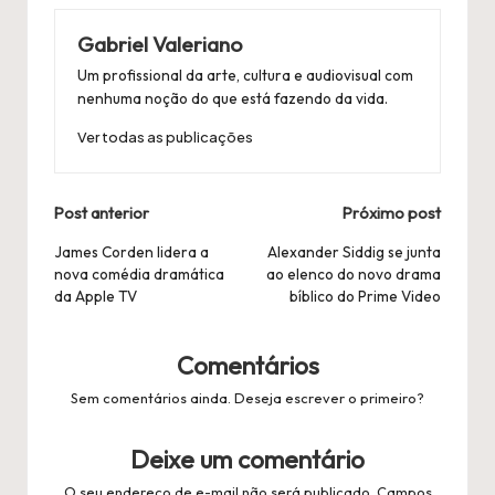
Gabriel Valeriano
Um profissional da arte, cultura e audiovisual com
nenhuma noção do que está fazendo da vida.
Ver todas as publicações
Navegação
Post anterior
Próximo post
Postal
James Corden lidera a
Alexander Siddig se junta
nova comédia dramática
ao elenco do novo drama
da Apple TV
bíblico do Prime Video
Comentários
Sem comentários ainda. Deseja escrever o primeiro?
Deixe um comentário
O seu endereço de e-mail não será publicado.
Campos