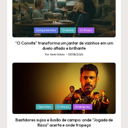
Publicado
Lançamentos
Cinema
Críticas
em
“O Convite” transforma um jantar de vizinhos em um
duelo afiado e brilhante
Por
Neto Nitolo
03/08/2026
Publicado
por
Publicado
Opiniões
Críticas
Globoplay
em
Bastidores sujos e ilusão de campo: onde “Jogada de
Risco” acerta e onde tropeça