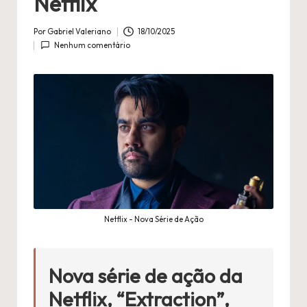
n
Netflix
é
Por
Gabriel Valeriano
18/10/2025
Publicado
fi
Nenhum comentário
por
l
a
Netflix - Nova Série de Ação
Nova série de ação da
Netflix, “Extraction”,