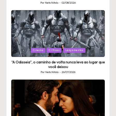
Por
Neto Nitolo
02/08/2026
Publicado
por
Publicado
Cinema
Críticas
Lançamentos
em
“A Odisseia”, o caminho de volta nunca leva ao lugar que
você deixou
Por
Neto Nitolo
26/07/2026
Publicado
por