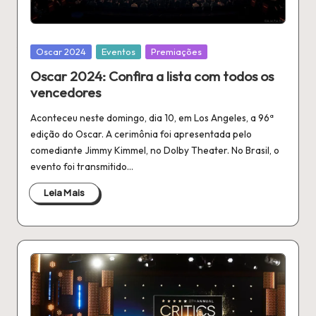
n
é
fi
Publicado
Oscar 2024
Eventos
Premiações
em
l
Oscar 2024: Confira a lista com todos os
vencedores
a
Aconteceu neste domingo, dia 10, em Los Angeles, a 96ª
edição do Oscar. A cerimônia foi apresentada pelo
comediante Jimmy Kimmel, no Dolby Theater. No Brasil, o
evento foi transmitido…
Leia Mais