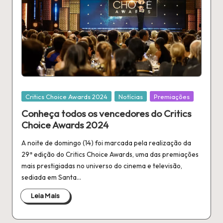
Publicado
Critics Choice Awards 2024
Notícias
Premiações
em
Conheça todos os vencedores do Critics
Choice Awards 2024
A noite de domingo (14) foi marcada pela realização da
29ª edição do Critics Choice Awards, uma das premiações
mais prestigiadas no universo do cinema e televisão,
sediada em Santa…
Leia Mais