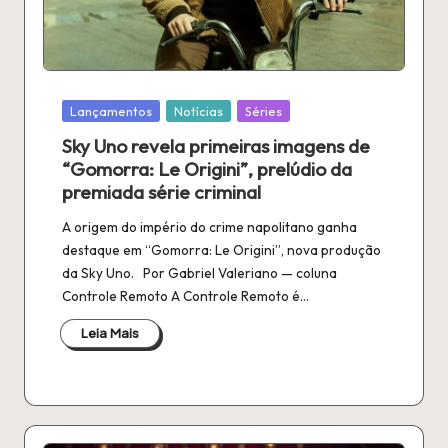
n
é
fi
l
Publicado
Lançamentos
Notícias
Séries
a
em
Sky Uno revela primeiras imagens de
“Gomorra: Le Origini”, prelúdio da
premiada série criminal
A origem do império do crime napolitano ganha
destaque em “Gomorra: Le Origini”, nova produção
da Sky Uno. Por Gabriel Valeriano — coluna
Controle Remoto A Controle Remoto é…
Leia Mais