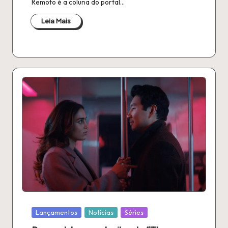
Remoto é a coluna do portal…
Leia Mais
Publicado
Lançamentos
Notícias
Séries
em