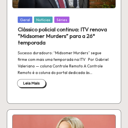
Publicado
Geral
Notícias
Séries
em
Clássico policial continua: ITV renova
“Midsomer Murders” para a 26ª
temporada
Sucesso duradouro: “Midsomer Murders” segue
firme com mais uma temporada na ITV Por Gabriel
Valeriano — coluna Controle Remoto A Controle
Remoto é a coluna do portal dedicada às…
Leia Mais