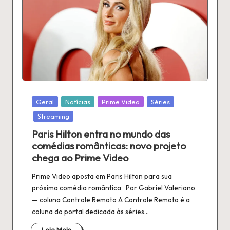
Publicado
Geral
Notícias
Prime Video
Séries
em
Streaming
Paris Hilton entra no mundo das
comédias românticas: novo projeto
chega ao Prime Video
Prime Video aposta em Paris Hilton para sua
próxima comédia romântica Por Gabriel Valeriano
— coluna Controle Remoto A Controle Remoto é a
coluna do portal dedicada às séries…