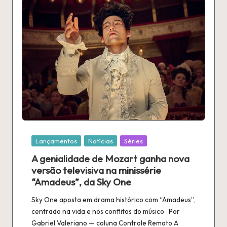
Publicado
Lançamentos
Notícias
Séries
em
A genialidade de Mozart ganha nova
versão televisiva na minissérie
“Amadeus”, da Sky One
Sky One aposta em drama histórico com “Amadeus”,
centrado na vida e nos conflitos do músico Por
Gabriel Valeriano — coluna Controle Remoto A