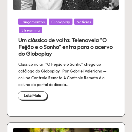
Publicado
Lançamentos
Globoplay
Notícias
em
Streaming
Um clássico de volta: Telenovela “O
Feijão e o Sonho” entra para o acervo
do Globoplay
Clássico no ar: “O Feijão e o Sonho” chega ao
catálogo do Globoplay Por Gabriel Valeriano —
coluna Controle Remoto A Controle Remoto é a
coluna do portal dedicada…
Leia Mais