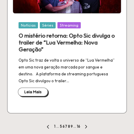
Publicado
Notícias
Séries
Streaming
em
O mistério retorna: Opto Sic divulga o
trailer de “Lua Vermelha: Nova
Geração”
Opto Sic traz de volta o universo de “Lua Vermelha”
em uma nova geração marcada por sangue e
destino. A plataforma de streaming portuguesa
Opto Sic divulgou o trailer…
Leia Mais
Paginação
1
…
5
6
7
8
9
…
16
PÁGINA
PRÓXIMO