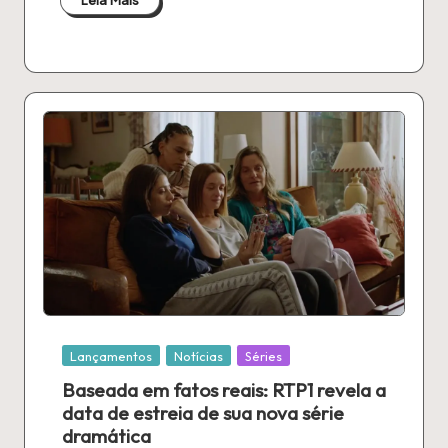
Leia Mais
Publicado
Lançamentos
Notícias
Séries
em
Baseada em fatos reais: RTP1 revela a
data de estreia de sua nova série
dramática