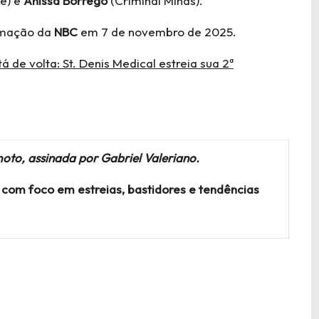
ce) e
Anissa Borrego
(Criminal Minds).
amação da
NBC
em 7 de novembro de 2025.
de volta: St. Denis Medical estreia sua 2ª
oto, assinada por Gabriel Valeriano.
com foco em estreias, bastidores e tendências