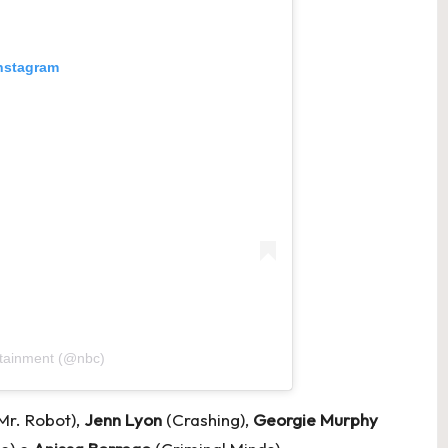
Instagram
rtainment (@nbc)
Mr. Robot),
Jenn Lyon
(Crashing),
Georgie Murphy