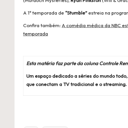
(Murdoch Mysteries),
Ryan Pinkston
(Will & Gra
A 1ª temporada de
“Stumble”
estreia na progr
Confira também:
A comédia médica da NBC está 
temporada
Esta matéria faz parte da coluna Controle Rem
Um espaço dedicado a séries do mundo todo, 
que conectam a TV tradicional e o streaming.