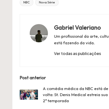
NBC
Nova Série
Título
Tags:
Gabriel Valeriano
Um profissional da arte, cul
está fazendo da vida.
Ver todas as publicações
Navegação
Post anterior
Postal
A comédia médica da NBC está de
volta: St. Denis Medical estreia sua
2ª temporada