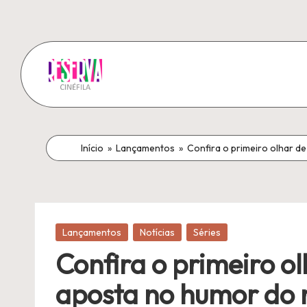
Pular
para
o
R
conteúdo
A
melhor
e
fonte
Início
»
Lançamentos
»
Confira o primeiro olhar d
s
de
notícias
e
sobre
r
a
Publicado
Lançamentos
Notícias
Séries
sétima
v
em
Confira o primeiro o
arte!
a
aposta no humor do 