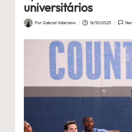
C
universitários
i
Por
Gabriel Valeriano
16/10/2025
Ne
n
Publicado
por
é
fi
l
a