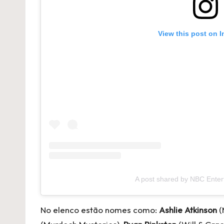
View this post on 
A post shared by NBC Ente
No elenco estão nomes como:
Ashlie Atkinson
(