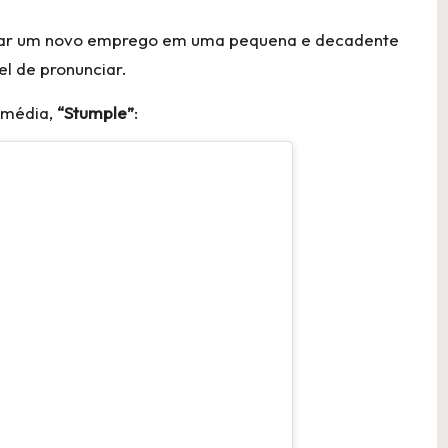
eitar um novo emprego em uma pequena e decadente
l de pronunciar.
comédia,
“Stumple”
: