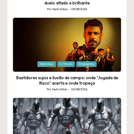
duelo afiado e brilhante
Por
Neto Nitolo
03/08/2026
Publicado
por
Publicado
Opiniões
Críticas
Globoplay
em
Bastidores sujos e ilusão de campo: onde “Jogada de
Risco” acerta e onde tropeça
Por
Neto Nitolo
02/08/2026
Publicado
por