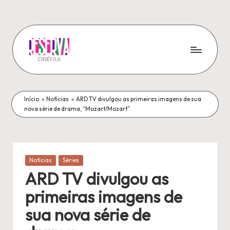
Pular
para
o
conteúdo
R
A
melhor
e
fonte
Início
s
»
Notícias
»
ARD TV divulgou as primeiras imagens de sua
de
nova série de drama, “Mozart/Mozart”
notícias
e
sobre
r
a
sétima
v
Publicado
Notícias
Séries
arte!
em
a
ARD TV divulgou as
C
primeiras imagens de
i
sua nova série de