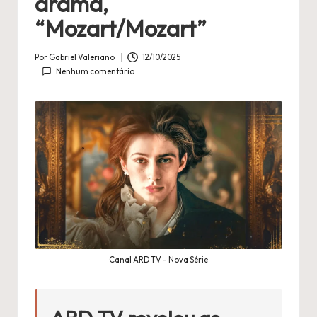
n
drama,
é
“Mozart/Mozart”
fi
Por
Gabriel Valeriano
12/10/2025
Publicado
l
Nenhum comentário
por
a
Canal ARD TV - Nova Série