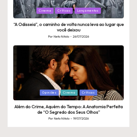
Publicado
Cinema
Críticas
Lançamentos
em
“A Odisseia”, o caminho de volta nunca leva ao lugar que
você deixou
Por
Neto Nitolo
26/07/2026
Publicado
por
Publicado
Opiniões
Cinema
Críticas
em
Além do Crime, Aquém do Tempo: A Anatomia Perfeita
de “O Segredo dos Seus Olhos”
Por
Neto Nitolo
19/07/2026
Publicado
por