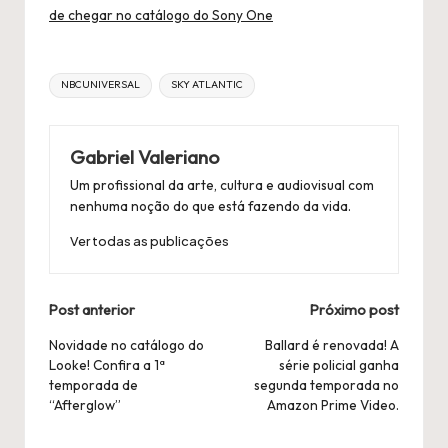
de chegar no catálogo do Sony One
Título
NBCUNIVERSAL
SKY ATLANTIC
Tags:
Gabriel Valeriano
Um profissional da arte, cultura e audiovisual com
nenhuma noção do que está fazendo da vida.
Ver todas as publicações
Navegação
Post anterior
Próximo post
Postal
Novidade no catálogo do
Ballard é renovada! A
Looke! Confira a 1ª
série policial ganha
temporada de
segunda temporada no
“Afterglow”
Amazon Prime Video.