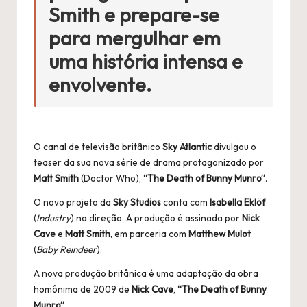
Smith
e prepare-se
para mergulhar em
uma história intensa e
envolvente.
O canal de televisão britânico
Sky Atlantic
divulgou o
teaser da sua nova série de drama protagonizado por
Matt Smith
(Doctor Who),
“The Death of Bunny Munro”
.
O novo projeto da
Sky Studios
conta com
Isabella Eklöf
(
Industry
) na direção. A produção é assinada por
Nick
Cave
e
Matt Smith
, em parceria com
Matthew Mulot
(
Baby Reindeer
).
A nova produção britânica é uma adaptação da obra
homônima de 2009 de
Nick Cave
,
“The Death of Bunny
Munro”
.