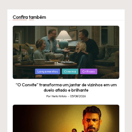
Confira também
Publicado
Lançamentos
Cinema
Críticas
em
“O Convite” transforma um jantar de vizinhos em um
duelo afiado e brilhante
Por
Neto Nitolo
03/08/2026
Publicado
por