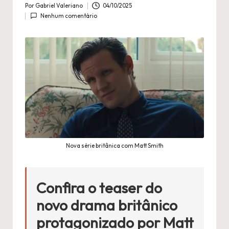
n
Por
Gabriel Valeriano
04/10/2025
Publicado
é
Nenhum comentário
por
fi
l
a
Nova série britânica com Matt Smith
Confira o
teaser
do
novo drama britânico
protagonizado por
Matt