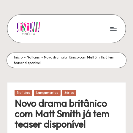
Pular
para
o
conteúdo
R
A
melhor
e
fonte
Início
s
»
Notícias
»
Novo drama britânico com Matt Smith já tem
de
teaser disponível
notícias
e
sobre
r
a
sétima
v
Publicado
Notícias
Lançamentos
Séries
arte!
em
a
Novo drama britânico
C
com Matt Smith já tem
i
teaser disponível