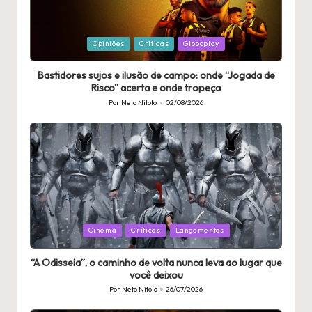
Publicado
Opiniões
Críticas
Globoplay
em
Bastidores sujos e ilusão de campo: onde “Jogada de
Risco” acerta e onde tropeça
Por
Neto Nitolo
02/08/2026
Publicado
por
Publicado
Cinema
Críticas
Lançamentos
em
“A Odisseia”, o caminho de volta nunca leva ao lugar que
você deixou
Por
Neto Nitolo
26/07/2026
Publicado
por