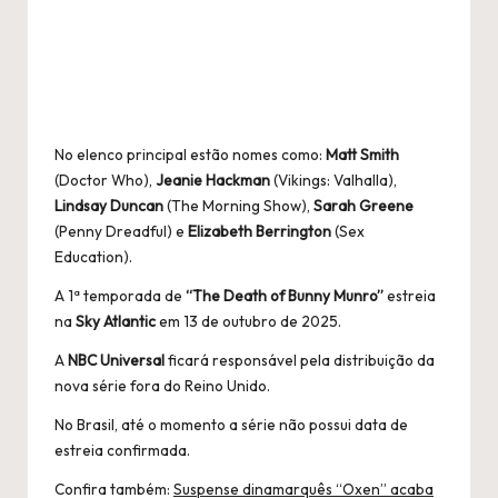
No elenco principal estão nomes como:
Matt Smith
(Doctor Who),
Jeanie Hackman
(Vikings: Valhalla),
Lindsay Duncan
(The Morning Show),
Sarah Greene
(Penny Dreadful) e
Elizabeth Berrington
(Sex
Education).
A 1ª temporada de
“The Death of Bunny Munro”
estreia
na
Sky Atlantic
em 13 de outubro de 2025.
A
NBC Universal
ficará responsável pela distribuição da
nova série fora do Reino Unido.
No Brasil, até o momento a série não possui data de
estreia confirmada.
Confira também:
Suspense dinamarquês “Oxen” acaba