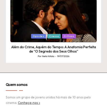
Publicado
Opiniões
Cinema
Críticas
em
Além do Crime, Aquém do Tempo: A Anatomia Perfeita
de “O Segredo dos Seus Olhos”
Por
Neto Nitolo
19/07/2026
Publicado
por
Quem somos
Somos um grupo de jovens unidos há mais de 10 anos pelo
cinema.
Conheça-nos »