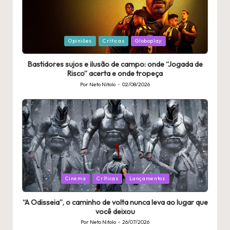
Publicado
Opiniões
Críticas
Globoplay
em
Bastidores sujos e ilusão de campo: onde “Jogada de
Risco” acerta e onde tropeça
Por
Neto Nitolo
02/08/2026
Publicado
por
Publicado
Cinema
Críticas
Lançamentos
em
“A Odisseia”, o caminho de volta nunca leva ao lugar que
você deixou
Por
Neto Nitolo
26/07/2026
Publicado