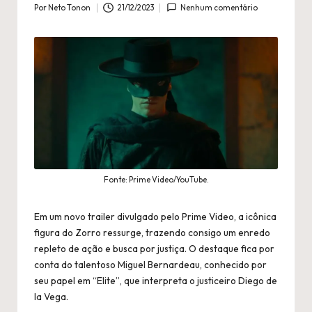
n
Por
Neto Tonon
21/12/2023
Nenhum comentário
Publicado
é
por
fi
l
a
Fonte: Prime Video/YouTube.
Em um novo trailer divulgado pelo Prime Video, a icônica
figura do Zorro ressurge, trazendo consigo um enredo
repleto de ação e busca por justiça. O destaque fica por
conta do talentoso Miguel Bernardeau, conhecido por
seu papel em “Elite”, que interpreta o justiceiro Diego de
la Vega.