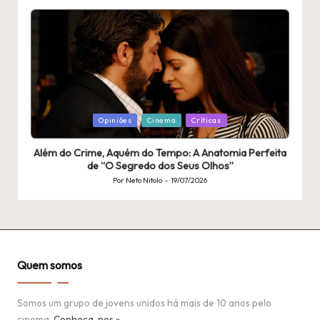
por
Publicado
Opiniões
Cinema
Críticas
em
Além do Crime, Aquém do Tempo: A Anatomia Perfeita
de “O Segredo dos Seus Olhos”
Por
Neto Nitolo
19/07/2026
Publicado
por
Quem somos
Somos um grupo de jovens unidos há mais de 10 anos pelo
cinema.
Conheça-nos »