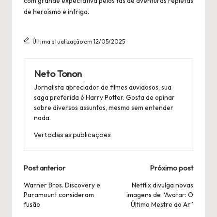
com grande expectativa pelos fãs de aventuras repletas
de heroísmo e intriga.
Última atualização em 12/05/2025
Neto Tonon
Jornalista apreciador de filmes duvidosos, sua
saga preferida é Harry Potter. Gosta de opinar
sobre diversos assuntos, mesmo sem entender
nada.
Ver todas as publicações
Navegação
Post anterior
Próximo post
Postal
Warner Bros. Discovery e
Netflix divulga novas
Paramount consideram
imagens de “Avatar: O
fusão
Último Mestre do Ar”