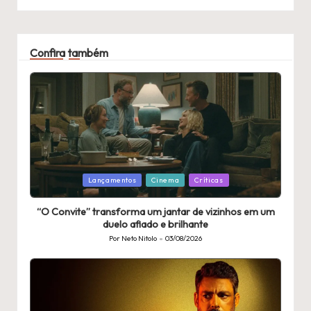
Confira também
Publicado
Lançamentos
Cinema
Críticas
em
“O Convite” transforma um jantar de vizinhos em um
duelo afiado e brilhante
Por
Neto Nitolo
03/08/2026
Publicado
por