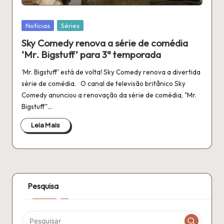
n
é
Publicado
Notícias
Séries
fi
em
Sky Comedy renova a série de comédia
l
‘Mr. Bigstuff’ para 3ª temporada
a
'Mr. Bigstuff' está de volta! Sky Comedy renova a divertida
série de comédia. O canal de televisão britânico Sky
Comedy anunciou a renovação da série de comédia, "Mr.
Bigstuff"…
Leia Mais
Pesquisa