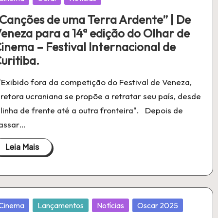
m
Canções de uma Terra Ardente” | De
eneza para a 14ª edição do Olhar de
inema – Festival Internacional de
uritiba.
Exibido fora da competição do Festival de Veneza,
iretora ucraniana se propõe a retratar seu país, desde
 linha de frente até a outra fronteira". Depois de
assar…
Leia Mais
ublicado
Cinema
Lançamentos
Notícias
Oscar 2025