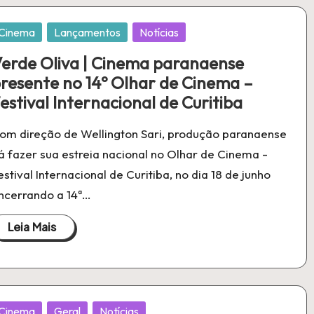
ublicado
Cinema
Lançamentos
Notícias
m
erde Oliva | Cinema paranaense
resente no 14º Olhar de Cinema –
estival Internacional de Curitiba
om direção de Wellington Sari, produção paranaense
rá fazer sua estreia nacional no Olhar de Cinema -
estival Internacional de Curitiba, no dia 18 de junho
ncerrando a 14ª…
Leia Mais
ublicado
Cinema
Geral
Notícias