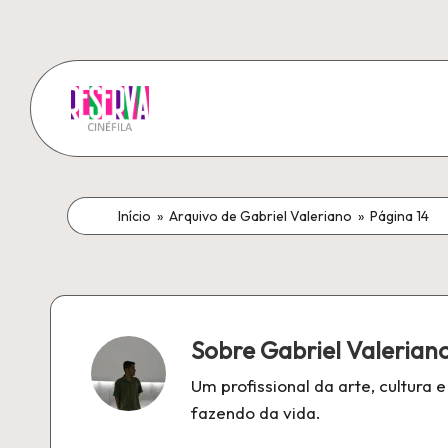
Pular
para
o
R
conteúdo
A
melhor
e
fonte
Início
»
Arquivo de Gabriel Valeriano
»
Página 14
s
de
notícias
e
sobre
r
a
Sobre Gabriel Valerian
sétima
v
arte!
Um profissional da arte, cultura
a
fazendo da vida.