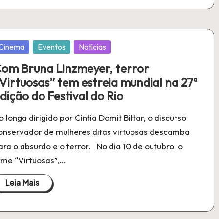
ublicado
Cinema
Eventos
Notícias
m
om Bruna Linzmeyer, terror
Virtuosas” tem estreia mundial na 27ª
dição do Festival do Rio
o longa dirigido por Cíntia Domit Bittar, o discurso
onservador de mulheres ditas virtuosas descamba
ara o absurdo e o terror. No dia 10 de outubro, o
ilme “Virtuosas”,…
Leia Mais