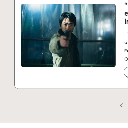
e
“
e
I
"
o
F
O
Paginação
PÁGI
de
ANTE